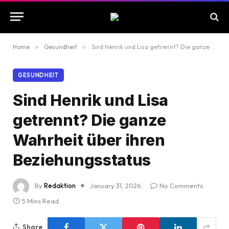
Home
»
Gesundheit
»
Sind Henrik und Lisa getrennt? Die ganze Wahrheit über ihren Beziehungsstatus
GESUNDHEIT
Sind Henrik und Lisa
getrennt? Die ganze
Wahrheit über ihren
Beziehungsstatus
By
Redaktion
January 31, 2026
No Comments
5 Mins Read
Share