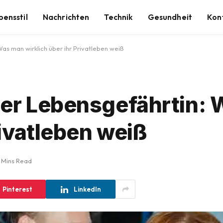
bensstil
Nachrichten
Technik
Gesundheit
Kon
as man wirklich über ihr Privatleben weiß
ger Lebensgefährtin:
rivatleben weiß
 Mins Read
Pinterest
LinkedIn