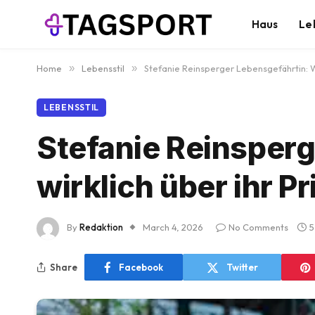
Haus
Le
Home
»
Lebensstil
»
Stefanie Reinsperger Lebensgefährtin: W
LEBENSSTIL
Stefanie Reinsper
wirklich über ihr P
By
Redaktion
March 4, 2026
No Comments
5
Share
Facebook
Twitter