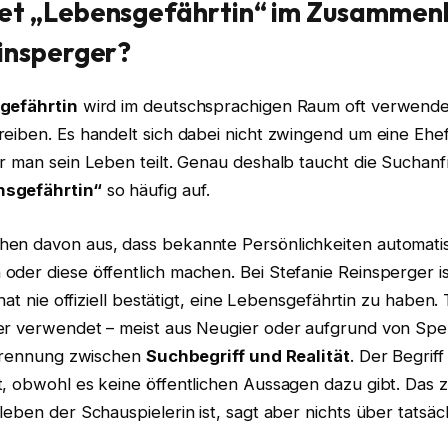
et „Lebensgefährtin“ im Zusammen
insperger?
gefährtin
wird im deutschsprachigen Raum oft verwendet
reiben. Es handelt sich dabei nicht zwingend um eine Eh
er man sein Leben teilt. Genau deshalb taucht die Suchan
nsgefährtin“
so häufig auf.
en davon aus, dass bekannte Persönlichkeiten automatis
der diese öffentlich machen. Bei Stefanie Reinsperger is
 hat nie offiziell bestätigt, eine Lebensgefährtin zu haben
er verwendet – meist aus Neugier oder aufgrund von Spek
e Trennung zwischen
Suchbegriff und Realität
. Der Begrif
, obwohl es keine öffentlichen Aussagen dazu gibt. Das ze
leben der Schauspielerin ist, sagt aber nichts über tatsäc