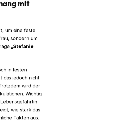
hang mit
, um eine feste
efrau, sondern um
frage
„Stefanie
ch in festen
t das jedoch nicht
. Trotzdem wird der
ulationen. Wichtig
f Lebensgefährtin
igt, wie stark das
hliche Fakten aus.