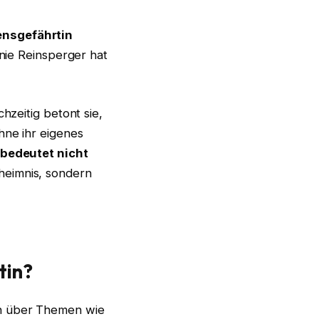
ensgefährtin
anie Reinsperger hat
hzeitig betont sie,
hne ihr eigenes
bedeutet nicht
eheimnis, sondern
tin?
en über Themen wie