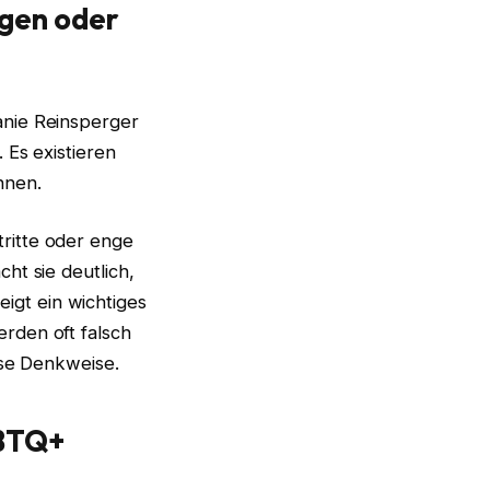
ngen oder
anie Reinsperger
 Es existieren
nnen.
ritte oder enge
ht sie deutlich,
zeigt ein wichtiges
rden oft falsch
ese Denkweise.
GBTQ+