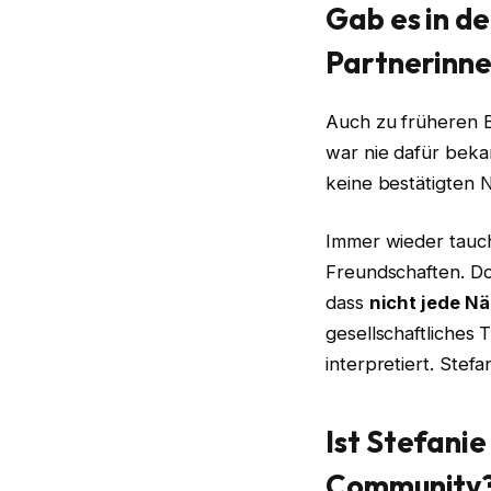
Gab es in d
Partnerinn
Auch zu früheren B
war nie dafür bekan
keine bestätigten 
Immer wieder tauch
Freundschaften. Doc
dass
nicht jede N
gesellschaftliches
interpretiert. Ste
Ist Stefani
Community