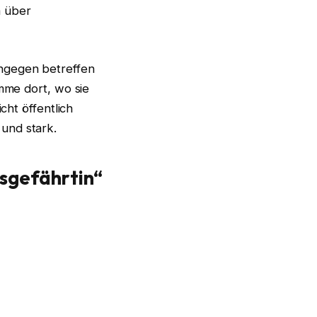
m über
ingegen betreffen
imme dort, wo sie
cht öffentlich
und stark.
sgefährtin“